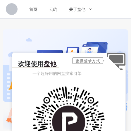
首页
云屿
关于盘他
欢迎使用
盘他
一个超好用的网盘搜索引擎