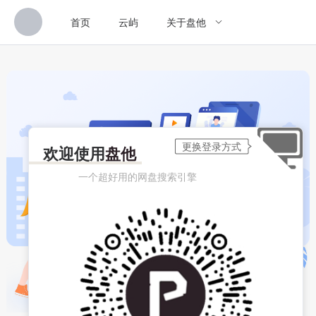
首页
云屿
关于盘他
欢迎使用
盘他
一个超好用的网盘搜索引擎