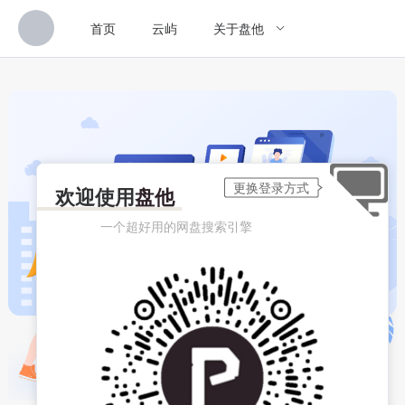
首页
云屿
关于盘他
欢迎使用
盘他
一个超好用的网盘搜索引擎