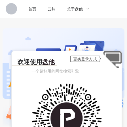
首页
云屿
关于盘他
欢迎使用
盘他
一个超好用的网盘搜索引擎