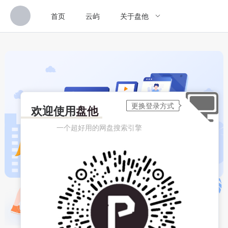
首页
云屿
关于盘他
欢迎使用
盘他
一个超好用的网盘搜索引擎