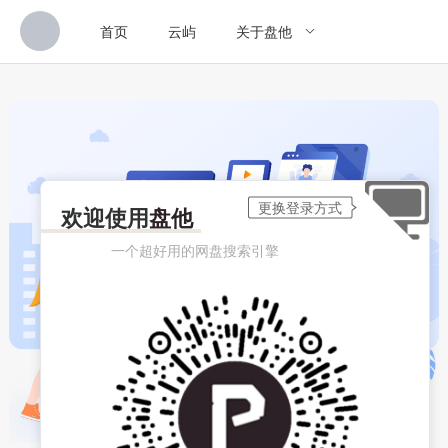
首页
云屿
关于盘他
欢迎使用
盘他
一个超好用的网盘搜索引擎