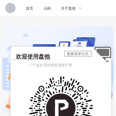
首页
云屿
关于盘他
欢迎使用
盘他
一个超好用的网盘搜索引擎