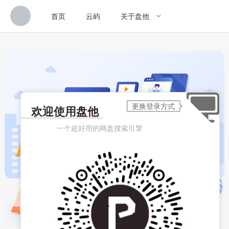
首页
云屿
关于盘他
欢迎使用
盘他
一个超好用的网盘搜索引擎