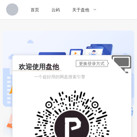
首页
云屿
关于盘他
欢迎使用
盘他
一个超好用的网盘搜索引擎