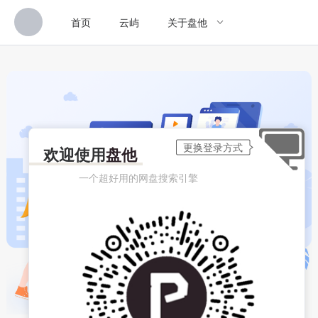
首页
云屿
关于盘他
欢迎使用
盘他
一个超好用的网盘搜索引擎