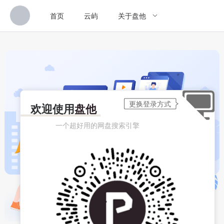
首页
云屿
关于盘他
欢迎使用
盘他
一个超好用的网盘搜索引擎