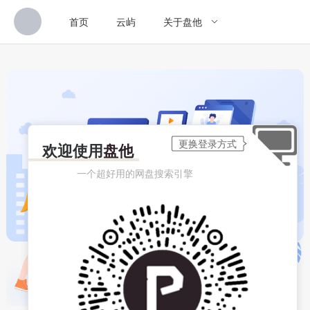
首页
云屿
关于盘他
欢迎使用
盘他
一个超好用的网盘搜索引擎