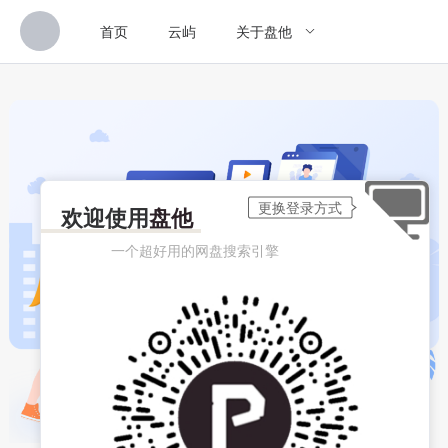
首页
云屿
关于盘他
欢迎使用
盘他
一个超好用的网盘搜索引擎