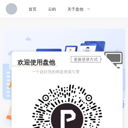
首页
云屿
关于盘他
欢迎使用
盘他
一个超好用的网盘搜索引擎