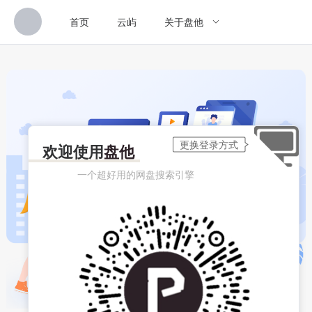
首页
云屿
关于盘他
欢迎使用
盘他
一个超好用的网盘搜索引擎