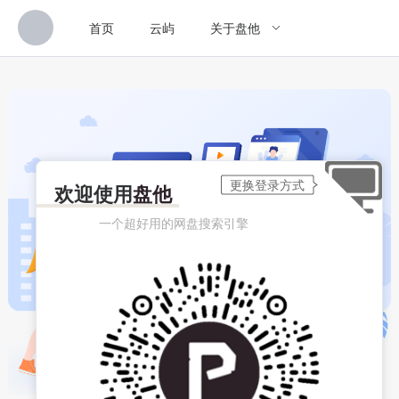
首页
云屿
关于盘他
欢迎使用
盘他
一个超好用的网盘搜索引擎