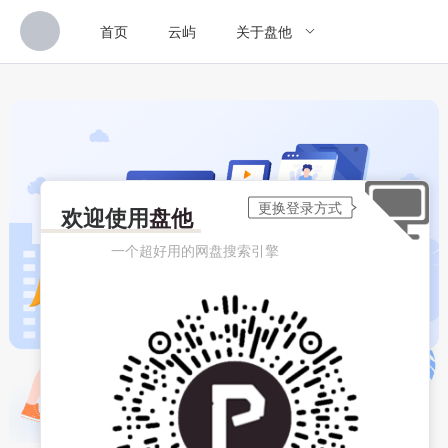
首页
云屿
关于盘他
欢迎使用
盘他
一个超好用的网盘搜索引擎