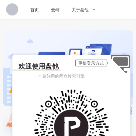
首页
云屿
关于盘他
欢迎使用
盘他
一个超好用的网盘搜索引擎