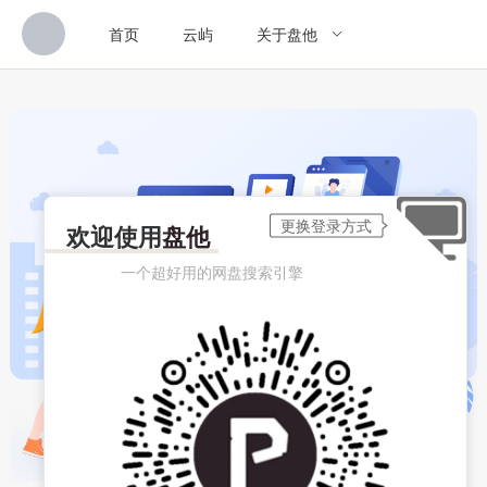
首页
云屿
关于盘他
欢迎使用
盘他
一个超好用的网盘搜索引擎