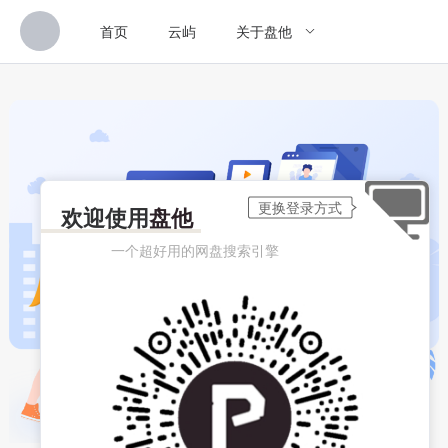
首页
云屿
关于盘他
欢迎使用
盘他
一个超好用的网盘搜索引擎