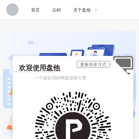
首页
云屿
关于盘他
欢迎使用
盘他
一个超好用的网盘搜索引擎