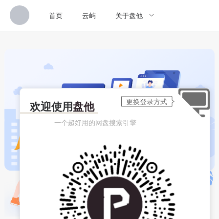
首页
云屿
关于盘他
欢迎使用
盘他
一个超好用的网盘搜索引擎