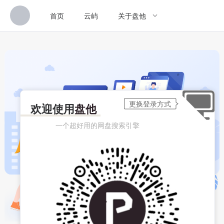
首页
云屿
关于盘他
欢迎使用
盘他
一个超好用的网盘搜索引擎