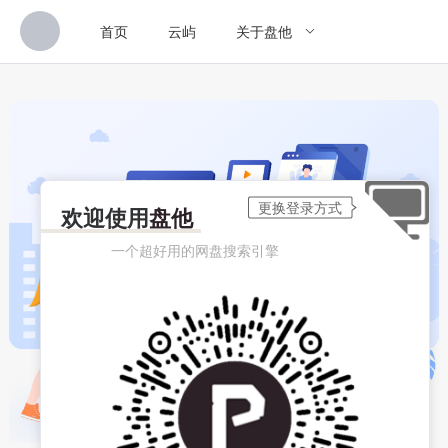
首页
云屿
关于盘他
欢迎使用
盘他
一个超好用的网盘搜索引擎