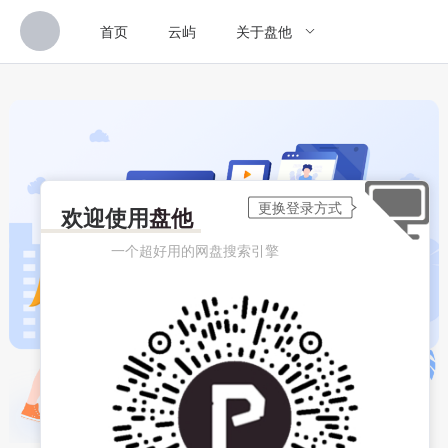
首页
云屿
关于盘他
欢迎使用
盘他
一个超好用的网盘搜索引擎