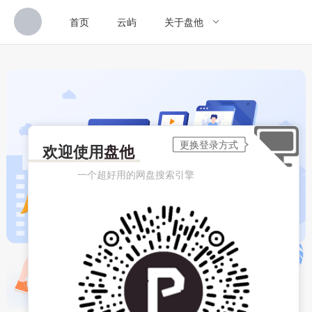
首页
云屿
关于盘他
欢迎使用
盘他
一个超好用的网盘搜索引擎