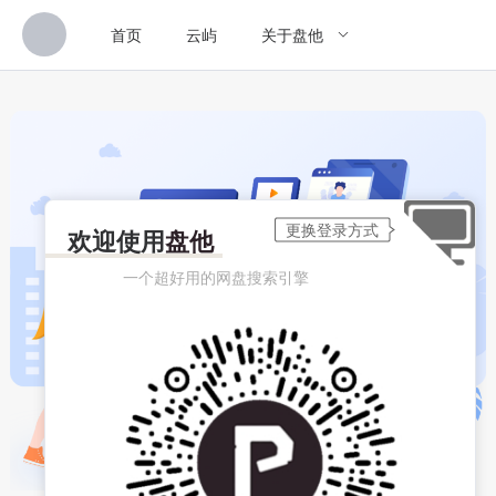
首页
云屿
关于盘他
欢迎使用
盘他
一个超好用的网盘搜索引擎