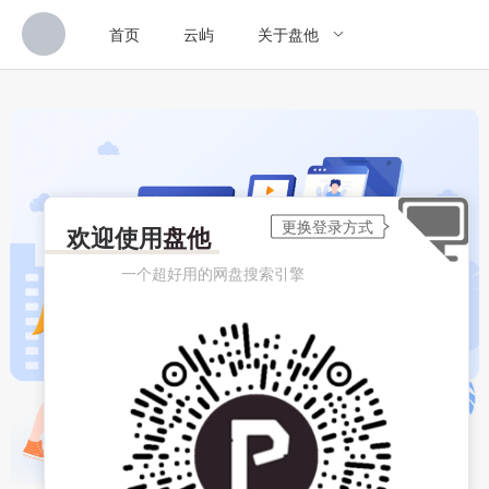
首页
云屿
关于盘他
欢迎使用
盘他
一个超好用的网盘搜索引擎