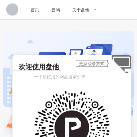
首页
云屿
关于盘他
欢迎使用
盘他
一个超好用的网盘搜索引擎