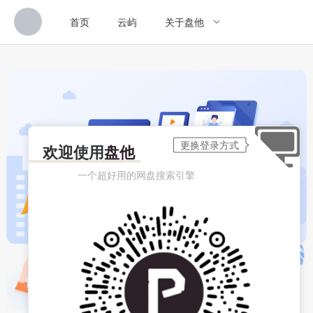
首页
云屿
关于盘他
欢迎使用
盘他
一个超好用的网盘搜索引擎