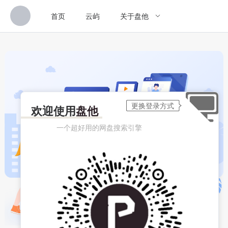
首页
云屿
关于盘他
欢迎使用
盘他
一个超好用的网盘搜索引擎