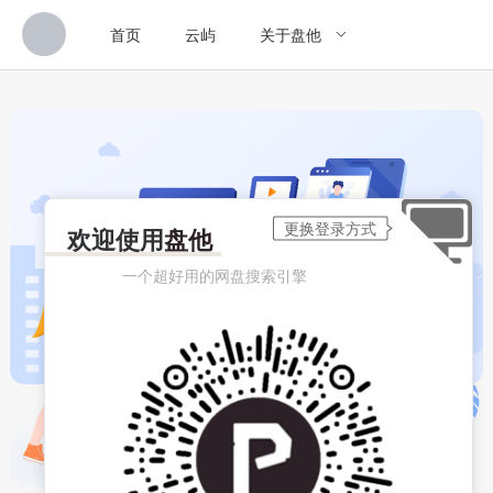
首页
云屿
关于盘他
欢迎使用
盘他
一个超好用的网盘搜索引擎