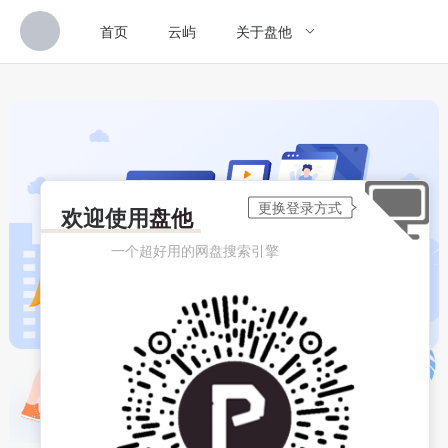
首页
云屿
关于盘他
欢迎使用
盘他
一个超好用的网盘搜索引擎