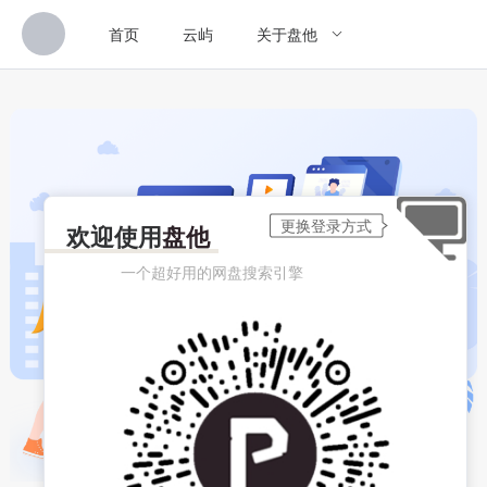
首页
云屿
关于盘他
欢迎使用
盘他
一个超好用的网盘搜索引擎