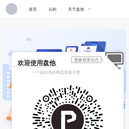
首页
云屿
关于盘他
欢迎使用
盘他
一个超好用的网盘搜索引擎