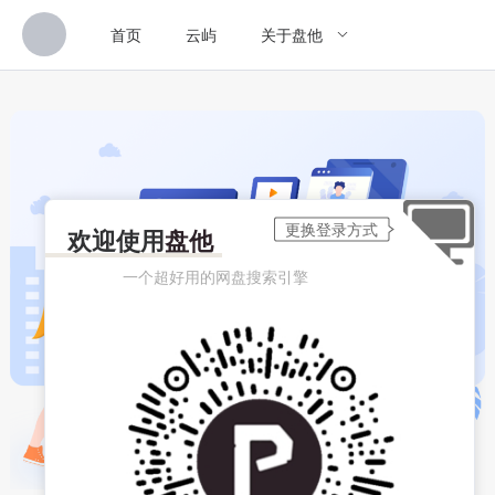
首页
云屿
关于盘他
欢迎使用
盘他
一个超好用的网盘搜索引擎