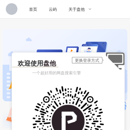
首页
云屿
关于盘他
欢迎使用
盘他
一个超好用的网盘搜索引擎