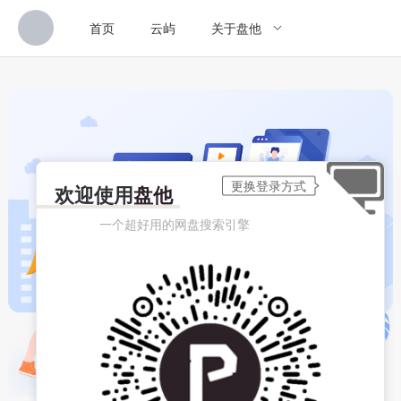
首页
云屿
关于盘他
欢迎使用
盘他
一个超好用的网盘搜索引擎