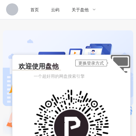
首页
云屿
关于盘他
欢迎使用
盘他
一个超好用的网盘搜索引擎