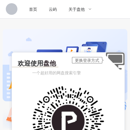
首页
云屿
关于盘他
欢迎使用
盘他
一个超好用的网盘搜索引擎