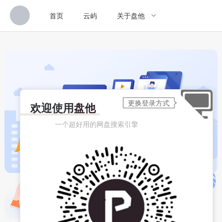
首页
云屿
关于盘他
欢迎使用
盘他
一个超好用的网盘搜索引擎