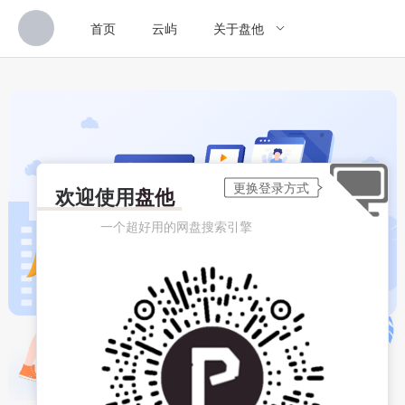
首页
云屿
关于盘他
欢迎使用
盘他
一个超好用的网盘搜索引擎