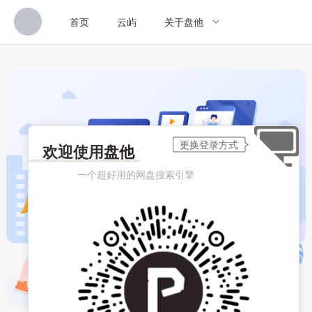
首页
云屿
关于盘他
欢迎使用
盘他
一个超好用的网盘搜索引擎