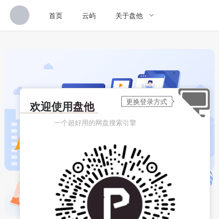
首页
云屿
关于盘他
欢迎使用
盘他
一个超好用的网盘搜索引擎