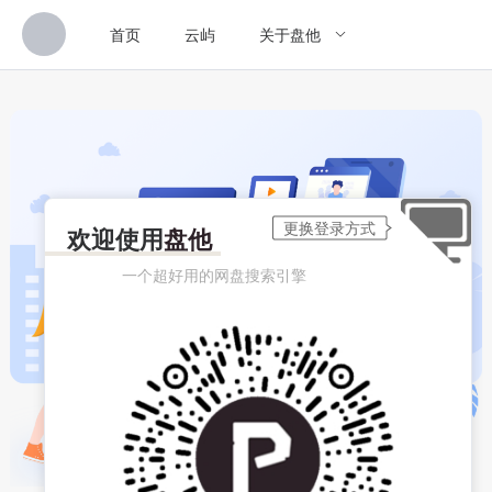
首页
云屿
关于盘他
欢迎使用
盘他
一个超好用的网盘搜索引擎