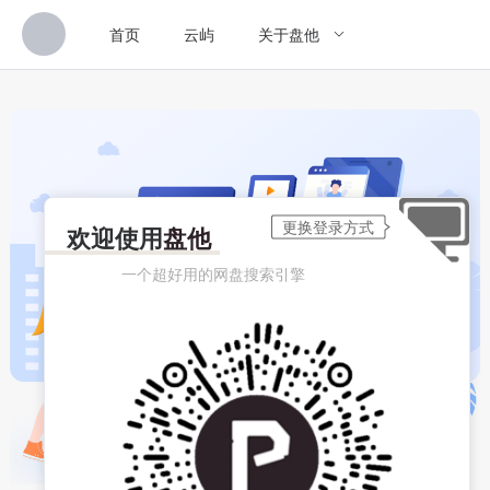
首页
云屿
关于盘他
欢迎使用
盘他
一个超好用的网盘搜索引擎