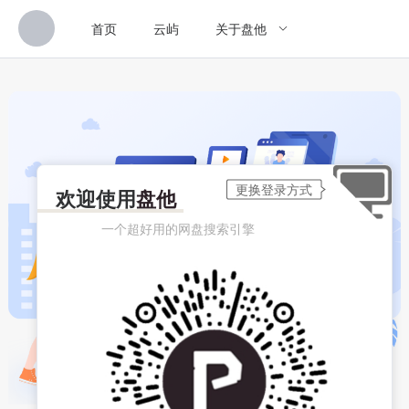
首页
云屿
关于盘他
欢迎使用
盘他
一个超好用的网盘搜索引擎