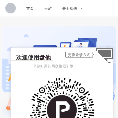
首页
云屿
关于盘他
欢迎使用
盘他
一个超好用的网盘搜索引擎