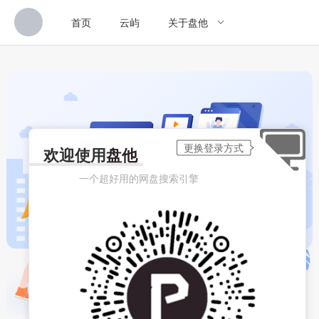
首页
云屿
关于盘他
欢迎使用
盘他
一个超好用的网盘搜索引擎