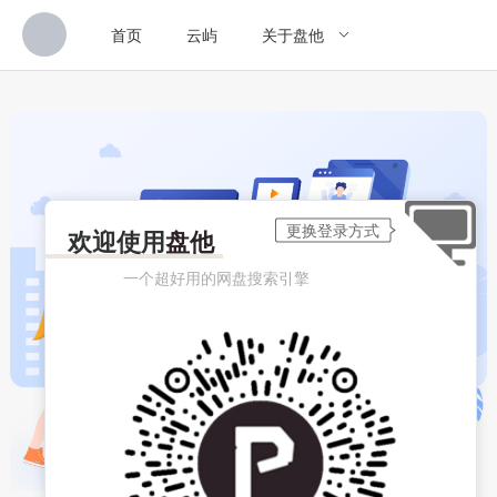
首页
云屿
关于盘他
欢迎使用
盘他
一个超好用的网盘搜索引擎